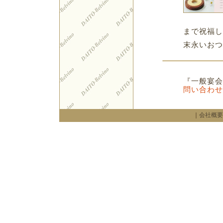
まで祝福し
末永いおつ
『一般宴会
問い合わせ
｜
会社概要