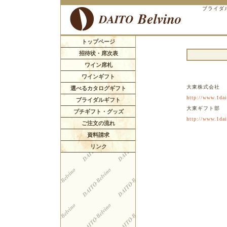
ブライダ
トップページ
招待状・席次表
ワイン席札
ワインギフト
大東株式会社
選べるカタログギフト
http://www.1dai
ブライダルギフト
大東ギフト部
プチギフト・グッズ
http://www.1dait
ご注文の流れ
資料請求
リンク