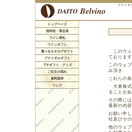
ブライダ
トップページ
招待状・席次表
ワイン席札
ワインギフト
このウェ
選べるカタログギフト
ております
ブライダルギフト
このウェブ
プチギフト・グッズ
み頂き
ご注文の流れ
これらの条
資料請求
リンク
大東株式
ることがあ
その際には
最新の内容
お願い申し
社及びその
他のウェブ