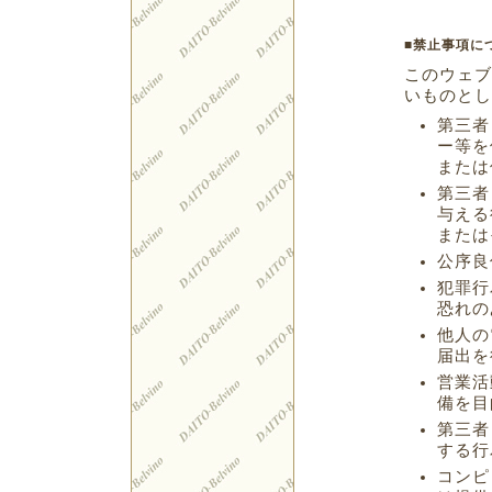
■禁止事項に
このウェブ
いものとし
第三者
ー等を
または
第三者
与える
または
公序良
犯罪行
恐れの
他人の
届出を
営業活
備を目
第三者
する行
コンピ