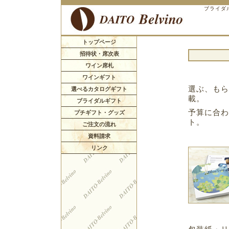
ブライダ
トップページ
招待状・席次表
ワイン席札
ワインギフト
選ぶ、もら
選べるカタログギフト
載。
ブライダルギフト
予算に合わ
プチギフト・グッズ
ト。
ご注文の流れ
資料請求
リンク